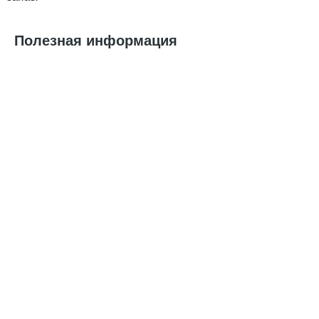
Полезная информация
Шоппер – стильный и экологичный элемент мерча
Мысли нестандартно! Из сумки для покупок
шоппер превратился в элемент корпоративного
стиля и важную составляющую мерч-сетов.